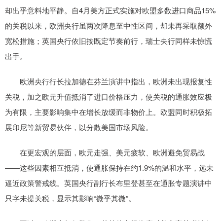
却出乎意料地平静。自4月美方正式实施对欧盟多数进口商品15%
的关税以来，欧洲央行虽两次降息至中性区间，却未再采取额外
宽松措施；英国央行依旧按既定节奏前行，瑞士央行同样未惊慌
出手。
欧洲央行行长拉加德在芬兰演讲中指出，欧洲未出现报复性
关税，加之欧元升值抵消了进口价格压力，使关税的通胀效应极
为有限，主要影响集中在增长放缓而非物价上。欧盟同时积极拓
展印尼等新贸易伙伴，以分散美国市场风险。
在更宏观的层面，欧元走强、美元疲软、欧洲避免贸易战
——这些因素相互抵消，使通胀保持在约1.9%的温和水平，远未
逼近政策警戒线。英国央行副行长布里登甚至在通胀专题演讲中
只字未提关税，显示其影响“微乎其微”。