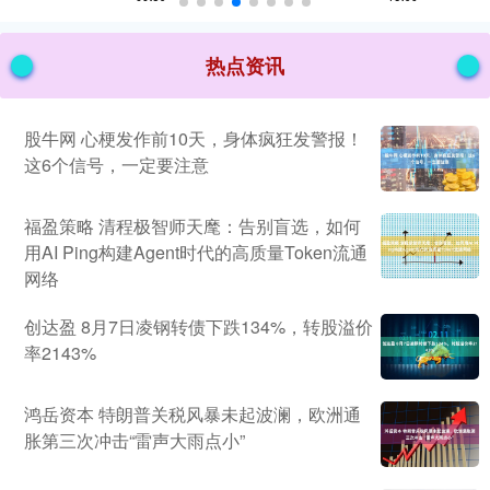
热点资讯
股牛网 心梗发作前10天，身体疯狂发警报！
这6个信号，一定要注意
福盈策略 清程极智师天麾：告别盲选，如何
用AI Ping构建Agent时代的高质量Token流通
网络
创达盈 8月7日凌钢转债下跌134%，转股溢价
率2143%
鸿岳资本 特朗普关税风暴未起波澜，欧洲通
胀第三次冲击“雷声大雨点小”