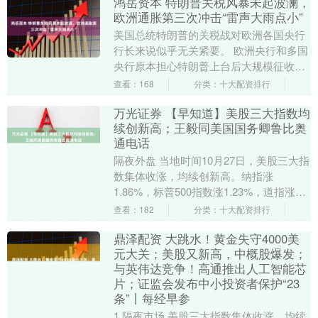
鸿岳资本 特朗普关税风暴未起波澜，
欧洲通胀第三次冲击“雷声大雨点小”
美国总统特朗普的关税战对欧洲各国央行
行长来说似乎无关紧要。 欧洲央行和多国
央行原本担心特朗普上台后大规模征收关
税会成为继新冠疫情与俄乌战争之后的“第
查看：168
分类：十大配资排行
三次通胀冲击....
万光证券 【早知道】美股三大指数均
续创新高；王毅同美国国务卿鲁比奥
通电话
隔夜外盘 当地时间10月27日，美股三大指
数集体收涨，均续创新高。纳指涨
1.86%，标普500指数涨1.23%，道指涨
0.71%。高通涨超11%，特斯拉涨超4%....
查看：182
分类：十大配资排行
鼎泽配资 大跳水！黄金失守4000美
元大关；美股又新高，中概股爆发；
与英伟达竞争！高通推出人工智能芯
片；证监会发布中小投资者保护“23
条”丨每经早参
1 隔夜市场 美股三大指数集体收涨，均续