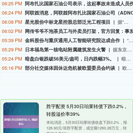
06:25 PM
06:24 PM
06:08 PM
星光股份中标龙星控股总部泛光工程项目
据“星光股份”公众号消息，近日，星光股份成功中标龙星控股总部泛光工程项目。
06:02 PM
05:39 PM
金科股份与重庆通用人工智能研究院达成合作
“金科股份”公众号消息，2026年8月，金科地产集团股份有限公司（简称“金科股份”）与重庆通用人工智能研究院在重庆正式签署全方位合作协议。双方将依托通用人工智能前沿技术，落地不动产全场景智慧解决方案，合力打造重庆“人工智能+不动产
05:29 PM
日本福岛第一核电站附属建筑发生火警
据东京电力公司消息，当地时间8日15时35分左右，日本福岛第一核电站5号、6号机组服务建筑3、4层的火灾报警器发生启动。东京电力公司于当天16时01分向双叶消防本部报警。随后，消防部门赶赴现场确认，但未发现明火或冒烟。事件对核电站厂区设备没有造成影响，监测点以及厂区边界的尘埃监测仪等所测得的放射线量也未发现异常。（央视新闻）
05:24 PM
暗盘白银跌破56美元/盎司，日内跌幅3%。
暗盘白银跌破56美元/盎司，日内跌幅3%。
05:16 PM
部分社交媒体因休达危机被欧盟委员会约谈
欧盟委员会负责技术主权等事务的执行副主席汉娜·维尔库宁7日在社交媒体上表示，欧盟委员会当天就西班牙飞地休达局势约谈短视频平台TikTok和美国元公司（Meta），要求平台在危机期间加强内容监测并采取果断措施。 维尔库宁在社交媒体平台X上说，在危机情况下，社交媒体平台必须果断采取行动，维护数字空间完整性。她表示，平台应加强对相关内容的监测，并强化与事实核查机构的合作。 休达位于非洲西北部、直布罗陀海峡附近的地中海沿岸，与摩洛哥接壤。日前，大批非法移民从摩洛哥方向进入休达，引发近年来西班牙最严重的边境移民危机。 据德新社等媒体报道，一些进入休达的非法移民表示，他们此前从社交媒体获悉所谓“边境开放”“休达将提供住宿”以及“进入休达后可继续前往西班牙本土”等信息。 休达危机也引发了欧盟内部围绕外部边境管控和移民政策的新一轮争议。维尔库宁表示，欧盟委员会将于10日继续跟进相关情况。(新华社)
胜宇配资 5月30日珀莱转债下跌0.2%，
转股溢价率39%
本站消息，5月30日珀莱转债收盘下跌0.2%，报
126.93元/张胜宇配资，成交额1260.28万元，转