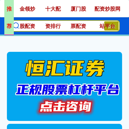
推
金领炒
十大配
厦门股
配资炒股网
荐
股配资
资排行
票配资
站平台
搜索