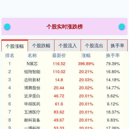
个股实时涨跌榜
个股跌幅
个股流入
个股流出
换手率
个股涨幅
排名
名称
最新价
涨幅
换手率
1
N展芯
116.52
396.89%
79.39%
2
锐翔智能
110.02
20.21%
16.80%
3
志特新材
14.8
20.03%
14.18%
4
博腾股份
20.44
20.02%
14.77%
5
近岸蛋白
46.72
20.01%
5.62%
6
毕得医药
61.6
20.01%
6.12%
7
五洲医疗
83.62
20.01%
18.37%
8
耐科装备
49.67
20.01%
6.83%
9
一博科技
53.33
20.01%
17.26%