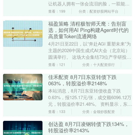
让机器人拥有一张会流泪的脸，一双能感
知温度的“手”。 2026年人形机器人赛道是
查看：199
分类：配资炒股网站平台
否还有....
福盈策略 清程极智师天麾：告别盲
选，如何用AI Ping构建Agent时代的
高质量Token流通网络
4月21日至22日，以“奔赴AGI 重塑未来”为
主题的2026中国生成式AI大会（北京站）
圆满举行。 这场大会集结73位产学研投嘉
宾，通过1场开幕式、3场专题论....
查看：121
分类：十大配资排行
佳禾配资 8月7日东亚转债下跌
063%，转股溢价率2148%
本站消息，8月7日东亚转债收盘下跌
0.63%，报125.17元/张，成交额6096.12万
元，转股溢价率21.48%。 资料显示，东亚
转债信用级别为“A+”，债....
查看：133
分类：金领炒股配资
创达盈 8月7日凌钢转债下跌134%，
转股溢价率2143%