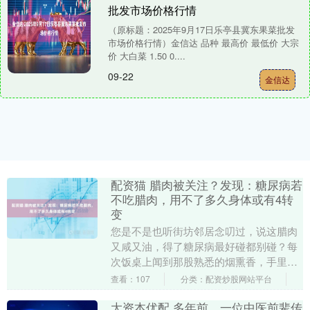
批发市场价格行情
（原标题：2025年9月17日乐亭县冀东果菜批发
市场价格行情）金信达 品种 最高价 最低价 大宗
价 大白菜 1.50 0....
09-22
金信达
配资猫 腊肉被关注？发现：糖尿病若
不吃腊肉，用不了多久身体或有4转
变
您是不是也听街坊邻居念叨过，说这腊肉
又咸又油，得了糖尿病最好碰都别碰？每
次饭桌上闻到那股熟悉的烟熏香，手里的
筷子伸出去又缩回来，心里头那个纠结劲
查看：107
分类：配资炒股网站平台
儿，咱们都懂。 ....
大资本优配 多年前，一位中医前辈传