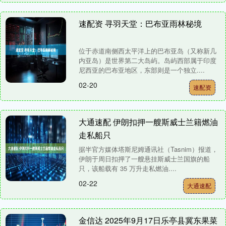
速配资 寻羽天堂：巴布亚雨林秘境
位于赤道南侧西太平洋上的巴布亚岛（又称新几
内亚岛）是世界第二大岛屿。岛屿西部属于印度
尼西亚的巴布亚地区，东部则是一个独立....
02-20
速配资
大通速配 伊朗扣押一艘斯威士兰籍燃油
走私船只
据半官方媒体塔斯尼姆通讯社（Tasnim）报道，
伊朗于周日扣押了一艘悬挂斯威士兰国旗的船
只，该船载有 35 万升走私燃油....
02-22
大通速配
金信达 2025年9月17日乐亭县冀东果菜