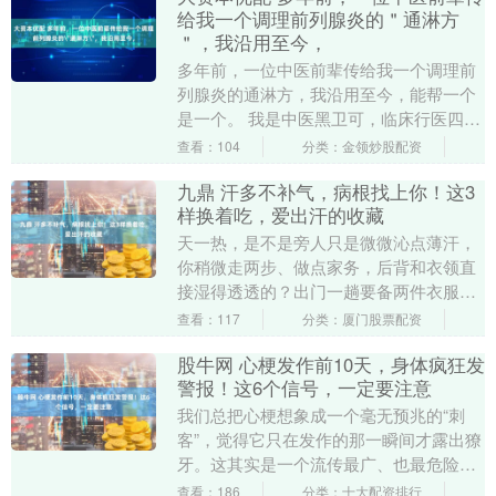
给我一个调理前列腺炎的＂通淋方
＂，我沿用至今，
多年前，一位中医前辈传给我一个调理前
列腺炎的通淋方，我沿用至今，能帮一个
是一个。 我是中医黑卫可，临床行医四十
多年。坐诊这些年，我见过太多前列腺炎
查看：104
分类：金领炒股配资
患者的困扰：长....
九鼎 汗多不补气，病根找上你！这3
样换着吃，爱出汗的收藏
天一热，是不是旁人只是微微沁点薄汗，
你稍微走两步、做点家务，后背和衣领直
接湿得透透的？出门一趟要备两件衣服更
换，整日里手脚发软、提不起精神。很多
查看：117
分类：厦门股票配资
人出汗后只知道猛....
股牛网 心梗发作前10天，身体疯狂发
警报！这6个信号，一定要注意
我们总把心梗想象成一个毫无预兆的“刺
客”，觉得它只在发作的那一瞬间才露出獠
牙。这其实是一个流传最广、也最危险的
认知偏差。 临床观察揭示的真相截然相
查看：186
分类：十大配资排行