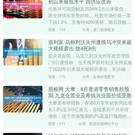
初以来最低水平 因供应改善
伦敦可可期货触及2024年2月以来最低，
因全球供应形势好转。 伦敦市场价格一度
下跌1.5%，至每吨4290英镑，随后跌幅收
窄。由于预期产量将增加而需求减弱，自
查看：133
分类：厦门股票配资
去....
添利富 乌称利沃夫州遭俄乌冲突来最
大规模袭击 致4死8伤
据央视新闻，乌克兰利沃夫州军政管理部
门5日通报称，当天俄罗斯对利沃夫州实施
了2022年以来最大规模的袭击，初步确认
俄罗斯用140架无人机和23枚巡航导弹袭
查看：170
分类：金领炒股配资
击了利....
股粮网 大摩：8月香港零售销售胜预
期 九龙仓置业及希慎兴业股价或受惠
大摩发布研报称，香港8月零售销售同比增
长3.8%至303亿港元，连续第四个月录得
增长，优于市场预期的2%及该行预期的
1%增长。 报告指出，今年首八个月零售
查看：111
分类：配资炒股网站平台
销售同....