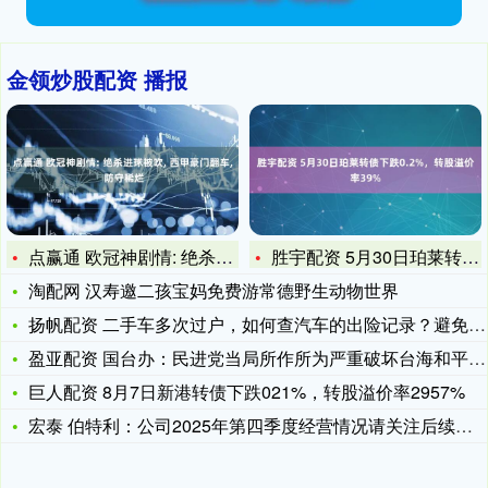
金领炒股配资 播报
点赢通 欧冠神剧情: 绝杀进球被吹, 西甲豪门翻车, 防守稀
胜宇配资 5月30日珀莱转债下跌0.2%，转股溢价率39%
淘配网 汉寿邀二孩宝妈免费游常德野生动物世界
扬帆配资 二手车多次过户，如何查汽车的出险记录？避免遗漏重大
盈亚配资 国台办：民进党当局所作所为严重破坏台海和平稳定 必
巨人配资 8月7日新港转债下跌021%，转股溢价率2957%
宏泰 伯特利：公司2025年第四季度经营情况请关注后续的披露