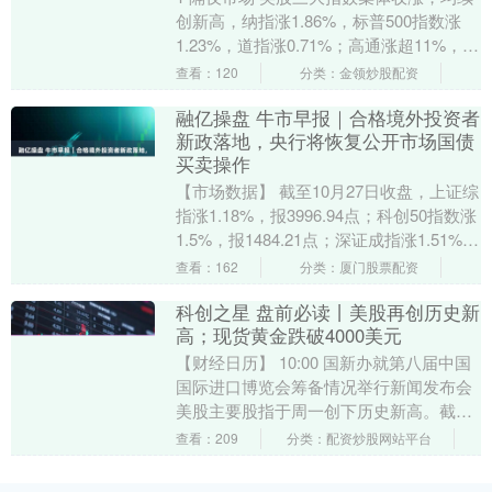
创新高，纳指涨1.86%，标普500指数涨
1.23%，道指涨0.71%；高通涨超11%，创
2024年7月以来新高；特斯拉....
查看：120
分类：金领炒股配资
融亿操盘 牛市早报｜合格境外投资者
新政落地，央行将恢复公开市场国债
买卖操作
【市场数据】 截至10月27日收盘，上证综
指涨1.18%，报3996.94点；科创50指数涨
1.5%，报1484.21点；深证成指涨1.51%，
报13489.4....
查看：162
分类：厦门股票配资
科创之星 盘前必读丨美股再创历史新
高；现货黄金跌破4000美元
【财经日历】 10:00 国新办就第八届中国
国际进口博览会筹备情况举行新闻发布会
美股主要股指于周一创下历史新高。截至
收盘，道指涨337.47点，涨幅为0.71....
查看：209
分类：配资炒股网站平台