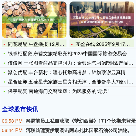
同花易配 午盘播报 12月24日 周三
互盈在线 2025年9月17日义乌市市场发展集团有限公司农批
钱掌柜配资 东营文旅精彩亮相2025中国国际旅游交易会
倍倍网 一张图看商品支撑阻力：金银油气+铂钯铜农产品期货(2
聚创优配 丰台新村：暖心托举高考梦，锦旗致谢显真情
星合证券 五菱星光家族三星亮相天津，全能舒享大7座引领家用M
保宇配资 南通海门交警瞿辉：为民服务的“老兵”
全球股市快讯
06:53 PM
网易
06:44 PM
阿联酋谴责伊朗袭击阿布扎比国家石油公司油轮。