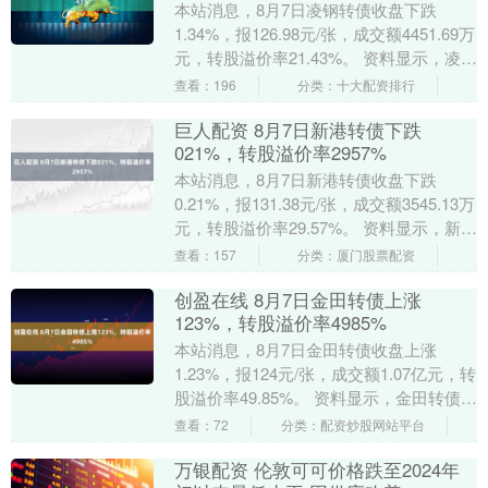
本站消息，8月7日凌钢转债收盘下跌
1.34%，报126.98元/张，成交额4451.69万
元，转股溢价率21.43%。 资料显示，凌钢
转债信用级别为“AA”，债....
查看：196
分类：十大配资排行
巨人配资 8月7日新港转债下跌
021%，转股溢价率2957%
本站消息，8月7日新港转债收盘下跌
0.21%，报131.38元/张，成交额3545.13万
元，转股溢价率29.57%。 资料显示，新港
转债信用级别为“AA-”，....
查看：157
分类：厦门股票配资
创盈在线 8月7日金田转债上涨
123%，转股溢价率4985%
本站消息，8月7日金田转债收盘上涨
1.23%，报124元/张，成交额1.07亿元，转
股溢价率49.85%。 资料显示，金田转债信
用级别为“AA+”，债券期限6年....
查看：72
分类：配资炒股网站平台
万银配资 伦敦可可价格跌至2024年