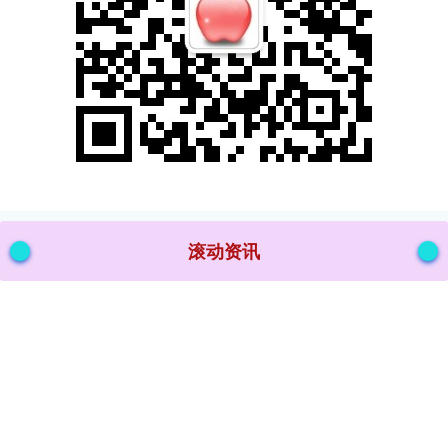
滚动资讯
胜宇配资 5月30日珀莱转债下跌0.2%，转股溢价率39%
十大配资排行
09-29
本站消息，5月30日珀莱转债收盘下跌0.2%，报126.93元/张胜宇配
资，成交额1260.28万元，转股溢价率39%。
同花证券 埃森哲：中国企业AI领域投资仍聚焦于技术，缺乏