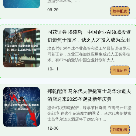
股溢价率39%。....
09-29
胜宇配资
同花证券 埃森哲：中国企业AI领域投资
仍聚焦于技术，缺乏人才投入成为应用
AI技术的挑战
埃森哲针对全球企业高管和员工的最新调研显示
同花证券，企业正在加速应用生成式人工智能技
术。有87%的受访中国企业计划加大人....
10-11
同花证券
邦乾配倍 马尔代夫伊挞富士岛华尔道夫
酒店迎来2025圣诞及新年庆典
鎏金幻境邦乾配倍，臻享节日奇境 在海岛开启鎏
金幻境 在这个充满魔力的季节，马尔代夫伊挞富
士岛华尔道夫酒店将于2025年1....
12-06
邦乾配倍