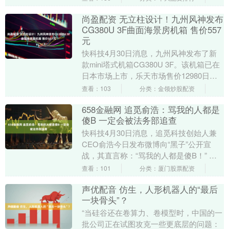
反：心脏从来不....
尚盈配资 无立柱设计！九州风神发布
CG380U 3F曲面海景房机箱 售价557
元
快科技4月30日消息，九州风神发布了新
款mini塔式机箱CG380U 3F。该机箱已在
日本市场上市，乐天市场售价12980日
元，约合人民币557元。 CG380....
查看：103
分类：金领炒股配资
658金融网 追觅俞浩：骂我的人都是
傻B 一定会被法务部追查
快科技4月30日消息，追觅科技创始人兼
CEO俞浩今日发布微博向“黑子”公开宣
战，其直言称：“骂我的人都是傻B！” 随
后给出了解释：“一个比你牛的人，而不是
查看：101
分类：厦门股票配资
跟他学....
声优配音 仿生，人形机器人的“最后
一块骨头”？
“当硅谷还在卷算力、卷模型时，中国的一
批公司正在试图攻克一些更底层的问题：