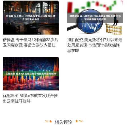
倍操盘 专干皇马! 利物浦22岁后
旭胜配资 美元势将创7月以来最
卫闪耀欧冠 赛后当选队内最佳
差周度表现 市场预计美联储降
息在即
优配速至 雀巢×东航首次联合推
出云南挂耳咖啡
相关评论