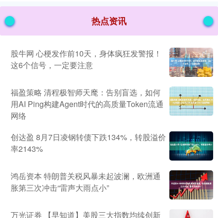
热点资讯
股牛网 心梗发作前10天，身体疯狂发警报！
这6个信号，一定要注意
福盈策略 清程极智师天麾：告别盲选，如何
用AI Ping构建Agent时代的高质量Token流通
网络
创达盈 8月7日凌钢转债下跌134%，转股溢价
率2143%
鸿岳资本 特朗普关税风暴未起波澜，欧洲通
胀第三次冲击“雷声大雨点小”
万光证券 【早知道】美股三大指数均续创新